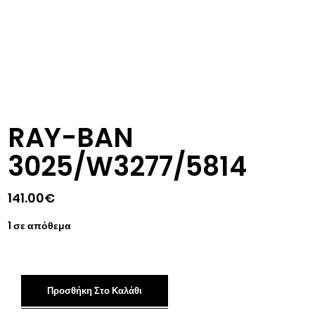
RAY-BAN
3025/W3277/5814
141.00
€
1 σε απόθεμα
Προσθήκη Στο Καλάθι