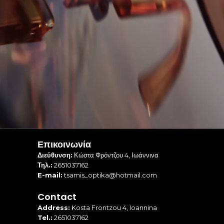
Επικοινωνία
Διεύθυνση:
Κώστα Φρόντζου 4, Ιωάννινα
Τηλ.:
2651037162
E-mail:
tsamis_optika@hotmail.com
Contact
Address:
Kosta Frontzou 4, Ioannina
Tel.:
2651037162